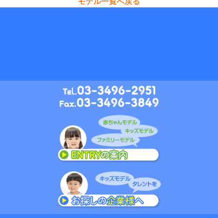
モデル一覧へ戻る