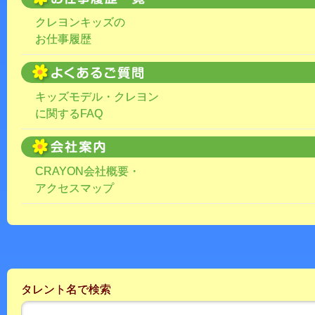
クレヨンキッズの
お仕事履歴
キッズモデル・クレヨン
に関するFAQ
CRAYON会社概要・
アクセスマップ
タレント名で検索