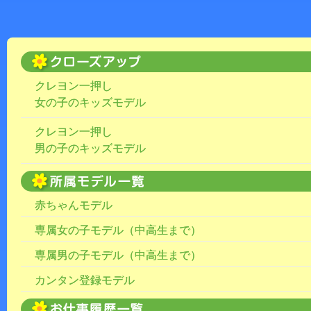
クレヨン一押し
女の子のキッズモデル
クレヨン一押し
男の子のキッズモデル
赤ちゃんモデル
専属女の子モデル（中高生まで）
専属男の子モデル（中高生まで）
カンタン登録モデル