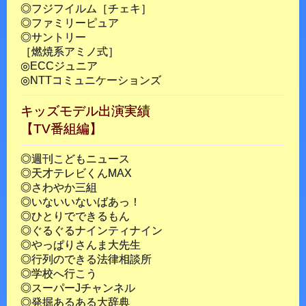
◎フジフイルム［チェキ］
◎ファミリーピュア
◎サントリー
［燃焼系アミノ式］
◎ECCジュニア
◎NTTコミュニケーションズ
キッズモデル出演実績
【TV番組編】
◎週刊こどもニュース
◎天才テレビくんMAX
◎さわやか三組
◎いないいないばあっ！
◎ひとりでできるもん
◎ぐるぐるナインティナイン
◎やっぱりさんま大先生
◎行列のできる法律相談所
◎学校へ行こう
◎スーパーJチャンネル
◎発掘あるある大辞典