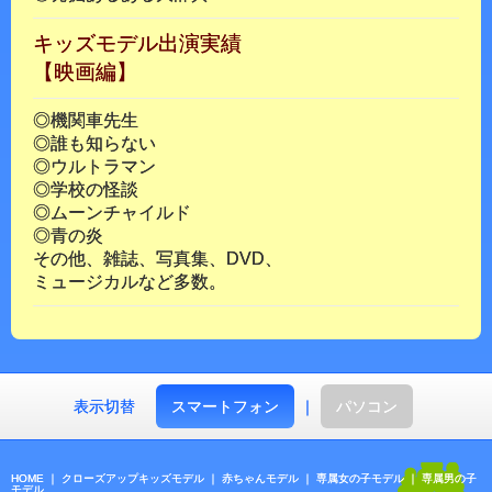
キッズモデル出演実績
【映画編】
◎機関車先生
◎誰も知らない
◎ウルトラマン
◎学校の怪談
◎ムーンチャイルド
◎青の炎
その他、雑誌、写真集、DVD、
ミュージカルなど多数。
表示切替
スマートフォン
｜
パソコン
HOME
｜
クローズアップキッズモデル
｜
赤ちゃんモデル
｜
専属女の子モデル
｜
専属男の子
モデル