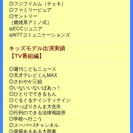
◎フジフイルム［チェキ］
◎ファミリーピュア
◎サントリー
［燃焼系アミノ式］
◎ECCジュニア
◎NTTコミュニケーションズ
キッズモデル出演実績
【TV番組編】
◎週刊こどもニュース
◎天才テレビくんMAX
◎さわやか三組
◎いないいないばあっ！
◎ひとりでできるもん
◎ぐるぐるナインティナイン
◎やっぱりさんま大先生
◎行列のできる法律相談所
◎学校へ行こう
◎スーパーJチャンネル
◎発掘あるある大辞典