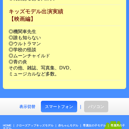
キッズモデル出演実績
【映画編】
◎機関車先生
◎誰も知らない
◎ウルトラマン
◎学校の怪談
◎ムーンチャイルド
◎青の炎
その他、雑誌、写真集、DVD、
ミュージカルなど多数。
表示切替
スマートフォン
｜
パソコン
HOME
｜
クローズアップキッズモデル
｜
赤ちゃんモデル
｜
専属女の子モデル
｜
専属男の子
モデル