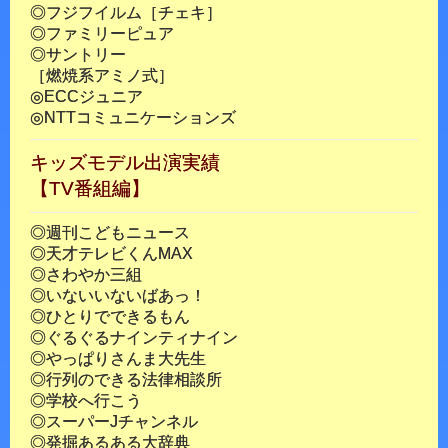
◎フジフイルム［チェキ］
◎ファミリーピュア
◎サントリー
［燃焼系アミノ式］
◎ECCジュニア
◎NTTコミュニケーションズ
キッズモデル出演実績
【TV番組編】
◎週刊こどもニュース
◎天才テレビくんMAX
◎さわやか三組
◎いないいないばあっ！
◎ひとりでできるもん
◎ぐるぐるナインティナイン
◎やっぱりさんま大先生
◎行列のできる法律相談所
◎学校へ行こう
◎スーパーJチャンネル
◎発掘あるある大辞典