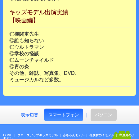
キッズモデル出演実績
【映画編】
◎機関車先生
◎誰も知らない
◎ウルトラマン
◎学校の怪談
◎ムーンチャイルド
◎青の炎
その他、雑誌、写真集、DVD、
ミュージカルなど多数。
表示切替
スマートフォン
｜
パソコン
HOME
｜
クローズアップキッズモデル
｜
赤ちゃんモデル
｜
専属女の子モデル
｜
専属男の子
モデル