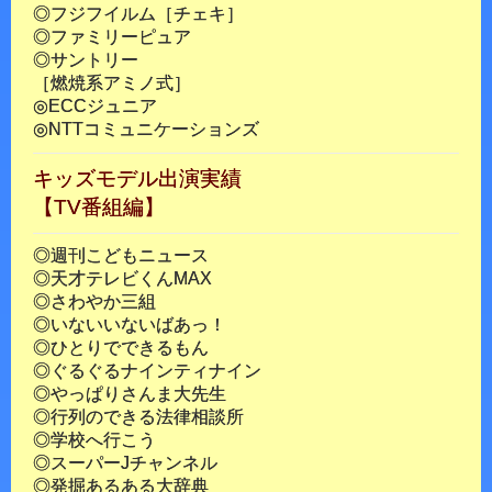
◎フジフイルム［チェキ］
◎ファミリーピュア
◎サントリー
［燃焼系アミノ式］
◎ECCジュニア
◎NTTコミュニケーションズ
キッズモデル出演実績
【TV番組編】
◎週刊こどもニュース
◎天才テレビくんMAX
◎さわやか三組
◎いないいないばあっ！
◎ひとりでできるもん
◎ぐるぐるナインティナイン
◎やっぱりさんま大先生
◎行列のできる法律相談所
◎学校へ行こう
◎スーパーJチャンネル
◎発掘あるある大辞典