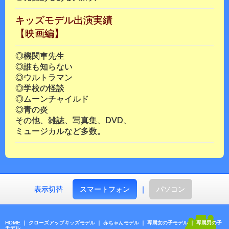
キッズモデル出演実績
【映画編】
◎機関車先生
◎誰も知らない
◎ウルトラマン
◎学校の怪談
◎ムーンチャイルド
◎青の炎
その他、雑誌、写真集、DVD、
ミュージカルなど多数。
表示切替
スマートフォン
｜
パソコン
HOME
｜
クローズアップキッズモデル
｜
赤ちゃんモデル
｜
専属女の子モデル
｜
専属男の子
モデル