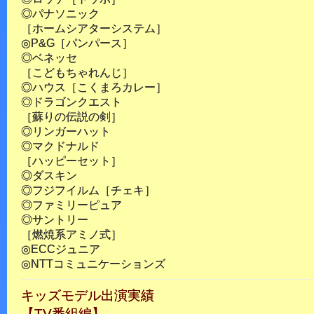
◎パナソニック
［ホームシアターシステム］
◎P&G［パンパース］
◎ベネッセ
［こどもちゃれんじ］
◎ハウス［こくまろカレー］
◎ドラゴンクエスト
［蘇りの伝説の剣］
◎リンガーハット
◎マクドナルド
［ハッピーセット］
◎ダスキン
◎フジフイルム［チェキ］
◎ファミリーピュア
◎サントリー
［燃焼系アミノ式］
◎ECCジュニア
◎NTTコミュニケーションズ
キッズモデル出演実績
【TV番組編】