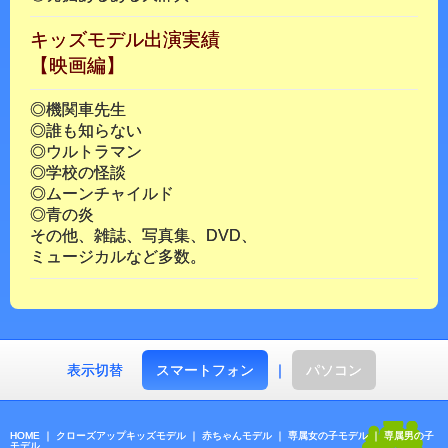
キッズモデル出演実績
【映画編】
◎機関車先生
◎誰も知らない
◎ウルトラマン
◎学校の怪談
◎ムーンチャイルド
◎青の炎
その他、雑誌、写真集、DVD、
ミュージカルなど多数。
表示切替
スマートフォン
｜
パソコン
HOME
｜
クローズアップキッズモデル
｜
赤ちゃんモデル
｜
専属女の子モデル
｜
専属男の子
モデル