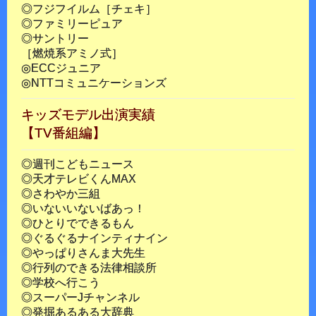
◎フジフイルム［チェキ］
◎ファミリーピュア
◎サントリー
［燃焼系アミノ式］
◎ECCジュニア
◎NTTコミュニケーションズ
キッズモデル出演実績
【TV番組編】
◎週刊こどもニュース
◎天才テレビくんMAX
◎さわやか三組
◎いないいないばあっ！
◎ひとりでできるもん
◎ぐるぐるナインティナイン
◎やっぱりさんま大先生
◎行列のできる法律相談所
◎学校へ行こう
◎スーパーJチャンネル
◎発掘あるある大辞典