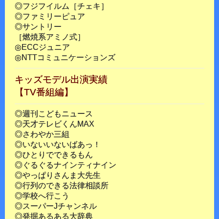
◎フジフイルム［チェキ］
◎ファミリーピュア
◎サントリー
［燃焼系アミノ式］
◎ECCジュニア
◎NTTコミュニケーションズ
キッズモデル出演実績
【TV番組編】
◎週刊こどもニュース
◎天才テレビくんMAX
◎さわやか三組
◎いないいないばあっ！
◎ひとりでできるもん
◎ぐるぐるナインティナイン
◎やっぱりさんま大先生
◎行列のできる法律相談所
◎学校へ行こう
◎スーパーJチャンネル
◎発掘あるある大辞典