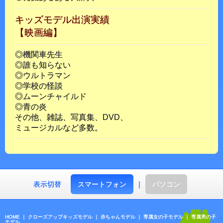
キッズモデル出演実績
【映画編】
◎機関車先生
◎誰も知らない
◎ウルトラマン
◎学校の怪談
◎ムーンチャイルド
◎青の炎
その他、雑誌、写真集、DVD、
ミュージカルなど多数。
表示切替
スマートフォン
｜
パソコン
HOME
｜
クローズアップキッズモデル
｜
赤ちゃんモデル
｜
専属女の子モデル
｜
専属男の子
モデル