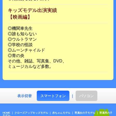
キッズモデル出演実績
【映画編】
◎機関車先生
◎誰も知らない
◎ウルトラマン
◎学校の怪談
◎ムーンチャイルド
◎青の炎
その他、雑誌、写真集、DVD、
ミュージカルなど多数。
表示切替
スマートフォン
｜
パソコン
HOME
｜
クローズアップキッズモデル
｜
赤ちゃんモデル
｜
専属女の子モデル
｜
専属男の子
モデル