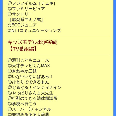
◎フジフイルム［チェキ］
◎ファミリーピュア
◎サントリー
［燃焼系アミノ式］
◎ECCジュニア
◎NTTコミュニケーションズ
キッズモデル出演実績
【TV番組編】
◎週刊こどもニュース
◎天才テレビくんMAX
◎さわやか三組
◎いないいないばあっ！
◎ひとりでできるもん
◎ぐるぐるナインティナイン
◎やっぱりさんま大先生
◎行列のできる法律相談所
◎学校へ行こう
◎スーパーJチャンネル
◎発掘あるある大辞典