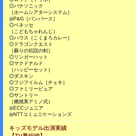
◎パナソニック
［ホームシアターシステム］
◎P&G［パンパース］
◎ベネッセ
［こどもちゃれんじ］
◎ハウス［こくまろカレー］
◎ドラゴンクエスト
［蘇りの伝説の剣］
◎リンガーハット
◎マクドナルド
［ハッピーセット］
◎ダスキン
◎フジフイルム［チェキ］
◎ファミリーピュア
◎サントリー
［燃焼系アミノ式］
◎ECCジュニア
◎NTTコミュニケーションズ
キッズモデル出演実績
【TV番組編】