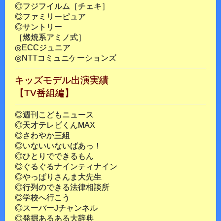
◎フジフイルム［チェキ］
◎ファミリーピュア
◎サントリー
［燃焼系アミノ式］
◎ECCジュニア
◎NTTコミュニケーションズ
キッズモデル出演実績
【TV番組編】
◎週刊こどもニュース
◎天才テレビくんMAX
◎さわやか三組
◎いないいないばあっ！
◎ひとりでできるもん
◎ぐるぐるナインティナイン
◎やっぱりさんま大先生
◎行列のできる法律相談所
◎学校へ行こう
◎スーパーJチャンネル
◎発掘あるある大辞典