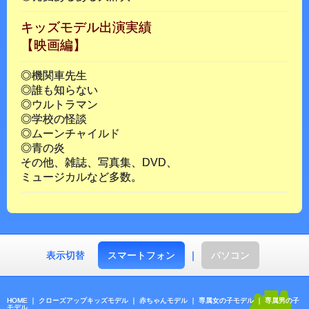
キッズモデル出演実績
【映画編】
◎機関車先生
◎誰も知らない
◎ウルトラマン
◎学校の怪談
◎ムーンチャイルド
◎青の炎
その他、雑誌、写真集、DVD、
ミュージカルなど多数。
表示切替
スマートフォン
｜
パソコン
HOME
｜
クローズアップキッズモデル
｜
赤ちゃんモデル
｜
専属女の子モデル
｜
専属男の子
モデル