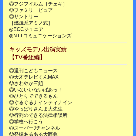
◎フジフイルム［チェキ］
◎ファミリーピュア
◎サントリー
［燃焼系アミノ式］
◎ECCジュニア
◎NTTコミュニケーションズ
キッズモデル出演実績
【TV番組編】
◎週刊こどもニュース
◎天才テレビくんMAX
◎さわやか三組
◎いないいないばあっ！
◎ひとりでできるもん
◎ぐるぐるナインティナイン
◎やっぱりさんま大先生
◎行列のできる法律相談所
◎学校へ行こう
◎スーパーJチャンネル
◎発掘あるある大辞典