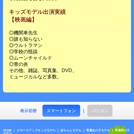
キッズモデル出演実績
【映画編】
◎機関車先生
◎誰も知らない
◎ウルトラマン
◎学校の怪談
◎ムーンチャイルド
◎青の炎
その他、雑誌、写真集、DVD、
ミュージカルなど多数。
表示切替
スマートフォン
｜
パソコン
HOME
｜
クローズアップキッズモデル
｜
赤ちゃんモデル
｜
専属女の子モデル
｜
専属男の子
モデル