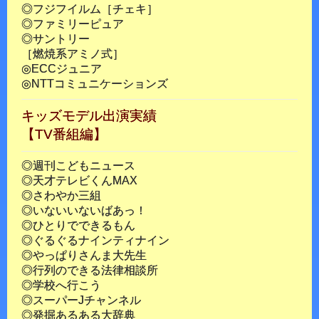
◎フジフイルム［チェキ］
◎ファミリーピュア
◎サントリー
［燃焼系アミノ式］
◎ECCジュニア
◎NTTコミュニケーションズ
キッズモデル出演実績
【TV番組編】
◎週刊こどもニュース
◎天才テレビくんMAX
◎さわやか三組
◎いないいないばあっ！
◎ひとりでできるもん
◎ぐるぐるナインティナイン
◎やっぱりさんま大先生
◎行列のできる法律相談所
◎学校へ行こう
◎スーパーJチャンネル
◎発掘あるある大辞典