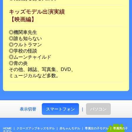
キッズモデル出演実績
【映画編】
◎機関車先生
◎誰も知らない
◎ウルトラマン
◎学校の怪談
◎ムーンチャイルド
◎青の炎
その他、雑誌、写真集、DVD、
ミュージカルなど多数。
表示切替
スマートフォン
｜
パソコン
HOME
｜
クローズアップキッズモデル
｜
赤ちゃんモデル
｜
専属女の子モデル
｜
専属男の子
モデル