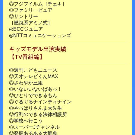
◎フジフイルム［チェキ］
◎ファミリーピュア
◎サントリー
［燃焼系アミノ式］
◎ECCジュニア
◎NTTコミュニケーションズ
キッズモデル出演実績
【TV番組編】
◎週刊こどもニュース
◎天才テレビくんMAX
◎さわやか三組
◎いないいないばあっ！
◎ひとりでできるもん
◎ぐるぐるナインティナイン
◎やっぱりさんま大先生
◎行列のできる法律相談所
◎学校へ行こう
◎スーパーJチャンネル
◎発掘あるある大辞典