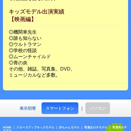
キッズモデル出演実績
【映画編】
◎機関車先生
◎誰も知らない
◎ウルトラマン
◎学校の怪談
◎ムーンチャイルド
◎青の炎
その他、雑誌、写真集、DVD、
ミュージカルなど多数。
表示切替
スマートフォン
｜
パソコン
HOME
｜
クローズアップキッズモデル
｜
赤ちゃんモデル
｜
専属女の子モデル
｜
専属男の子
モデル