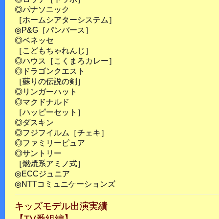
◎パナソニック
［ホームシアターシステム］
◎P&G［パンパース］
◎ベネッセ
［こどもちゃれんじ］
◎ハウス［こくまろカレー］
◎ドラゴンクエスト
［蘇りの伝説の剣］
◎リンガーハット
◎マクドナルド
［ハッピーセット］
◎ダスキン
◎フジフイルム［チェキ］
◎ファミリーピュア
◎サントリー
［燃焼系アミノ式］
◎ECCジュニア
◎NTTコミュニケーションズ
キッズモデル出演実績
【TV番組編】