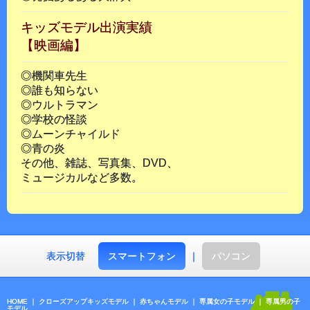
キッズモデル出演実績
【映画編】
◎機関車先生
◎誰も知らない
◎ウルトラマン
◎学校の怪談
◎ムーンチャイルド
◎青の炎
その他、雑誌、写真集、DVD、
ミュージカルなど多数。
表示切替
スマートフォン
｜
パソコン
HOME
｜
クローズアップキッズモデル
｜
赤ちゃんモデル
｜
専属女の子モデル
｜
専属男の子
モデル