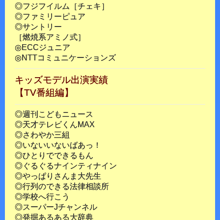
◎フジフイルム［チェキ］
◎ファミリーピュア
◎サントリー
［燃焼系アミノ式］
◎ECCジュニア
◎NTTコミュニケーションズ
キッズモデル出演実績
【TV番組編】
◎週刊こどもニュース
◎天才テレビくんMAX
◎さわやか三組
◎いないいないばあっ！
◎ひとりでできるもん
◎ぐるぐるナインティナイン
◎やっぱりさんま大先生
◎行列のできる法律相談所
◎学校へ行こう
◎スーパーJチャンネル
◎発掘あるある大辞典