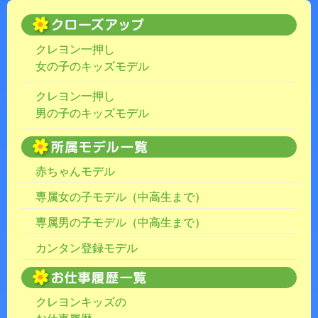
クレヨン一押し
女の子のキッズモデル
クレヨン一押し
男の子のキッズモデル
赤ちゃんモデル
専属女の子モデル（中高生まで）
専属男の子モデル（中高生まで）
カンタン登録モデル
クレヨンキッズの