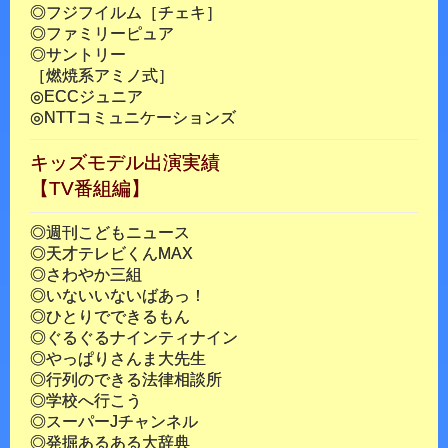
◎フジフイルム［チェキ］
◎ファミリーピュア
◎サントリー
［燃焼系アミノ式］
◎ECCジュニア
◎NTTコミュニケーションズ
キッズモデル出演実績
【TV番組編】
◎週刊こどもニュース
◎天才テレビくんMAX
◎さわやか三組
◎いないいないばあっ！
◎ひとりでできるもん
◎ぐるぐるナインティナイン
◎やっぱりさんま大先生
◎行列のできる法律相談所
◎学校へ行こう
◎スーパーJチャンネル
◎発掘あるある大辞典