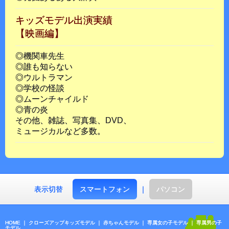
キッズモデル出演実績
【映画編】
◎機関車先生
◎誰も知らない
◎ウルトラマン
◎学校の怪談
◎ムーンチャイルド
◎青の炎
その他、雑誌、写真集、DVD、
ミュージカルなど多数。
表示切替
スマートフォン
｜
パソコン
HOME
｜
クローズアップキッズモデル
｜
赤ちゃんモデル
｜
専属女の子モデル
｜
専属男の子
モデル