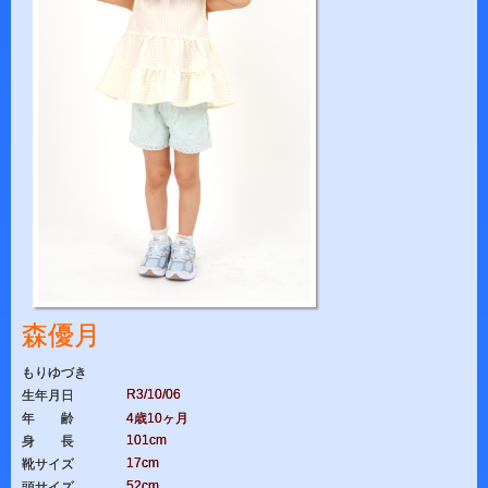
森優月
もりゆづき
R3/10/06
生年月日
年 齢
4歳10ヶ月
101cm
身 長
17cm
靴サイズ
52cm
頭サイズ