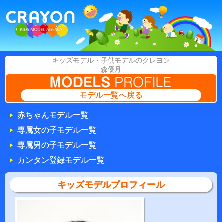
キッズモデル・子供モデルのクレヨン
森優月
モデル一覧へ戻る
赤ちゃんモデル一覧
専属女の子モデル一覧
専属男の子モデル一覧
カンタン登録モデル一覧
キッズモデルプロフィール