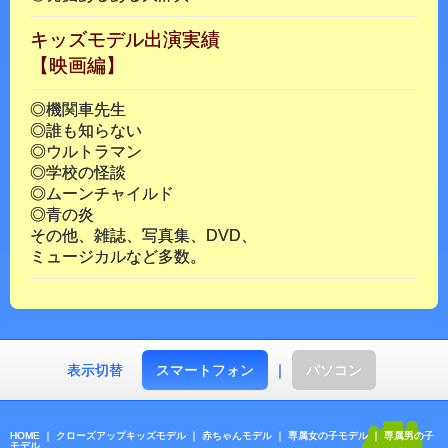
キッズモデル出演実績
【映画編】
◎機関車先生
◎誰も知らない
◎ウルトラマン
◎学校の怪談
◎ムーンチャイルド
◎青の炎
その他、雑誌、写真集、DVD、
ミュージカルなど多数。
表示切替
スマートフォン
｜
パソコン
HOME
｜
クローズアップキッズモデル
｜
赤ちゃんモデル
｜
専属女の子モデル
｜
専属男の子
モデル