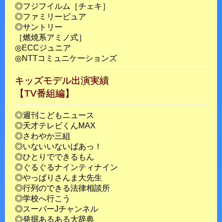
◎フジフイルム［チェキ］
◎ファミリーピュア
◎サントリー
［燃焼系アミノ式］
◎ECCジュニア
◎NTTコミュニケーションズ
キッズモデル出演実績
【TV番組編】
◎週刊こどもニュース
◎天才テレビくんMAX
◎さわやか三組
◎いないいないばあっ！
◎ひとりでできるもん
◎ぐるぐるナインティナイン
◎やっぱりさんま大先生
◎行列のできる法律相談所
◎学校へ行こう
◎スーパーJチャンネル
◎発掘あるある大辞典