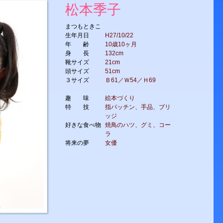
松本季子
まつもときこ
生年月日
H27/10/22
年 齢
10歳10ヶ月
身 長
132cm
靴サイズ
21cm
頭サイズ
51cm
３サイズ
Ｂ61／Ｗ54／Ｈ69
趣 味
絵本づくり
特 技
指パッチン、手品、ブリ
ッジ
好きな食べ物
焼鳥のハツ、グミ、コー
ラ
将来の夢
女優