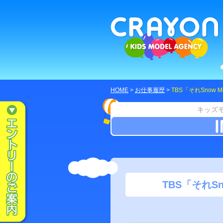
HOME
>
お仕事履歴
>
TBS「それSnow
キッズ
TBS「それS