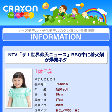
キッズモデル・子供モデルのクレヨンお仕事履歴
NTV「ザ！世界仰天ニュース」BBQ中に着火剤
が爆発ネタ
山本乙葉
やまもとおとは
R4/08/05
生年月日
年 齢
4歳0ヶ月
99cm
身 長
17cm
靴サイズ
49cm
頭サイズ
３サイズ
Ｂ51／Ｗ50／Ｈ5