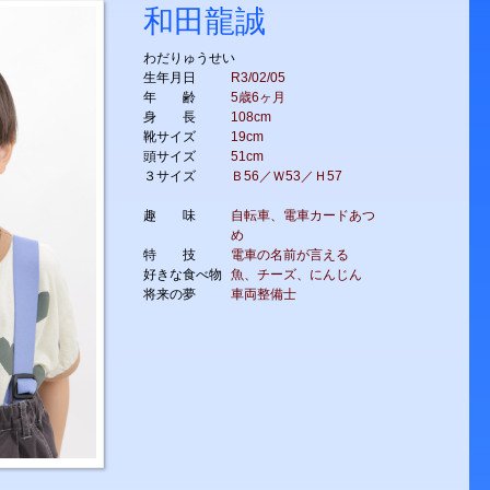
和田龍誠
わだりゅうせい
生年月日
R3/02/05
年 齢
5歳6ヶ月
身 長
108cm
靴サイズ
19cm
頭サイズ
51cm
３サイズ
Ｂ56／Ｗ53／Ｈ57
趣 味
自転車、電車カードあつ
め
特 技
電車の名前が言える
好きな食べ物
魚、チーズ、にんじん
将来の夢
車両整備士