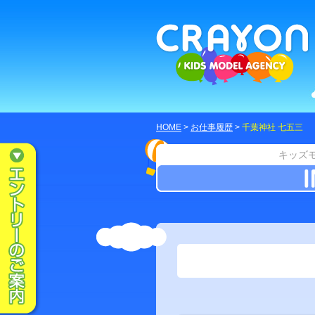
HOME
>
お仕事履歴
>
千葉神社 七五三
キッズ