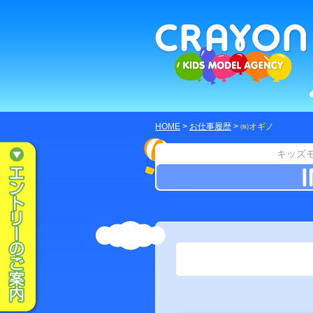
HOME
>
お仕事履歴
>
㈱オギノ
キッズ