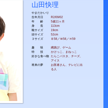
山田快理
やまだかいり
生年月日
R2/09/02
年 齢
5歳11ヶ月
身 長
113cm
靴サイズ
19cm
頭サイズ
52cm
３サイズ
Ｂ58／Ｗ58／Ｈ59
趣 味
縄跳び、ゲーム
特 技
かけっこ、まねっこ
好きな食べ物
たらこパスタ、チーズ、
アイス
将来の夢
お医者さん、テレビに出
る人