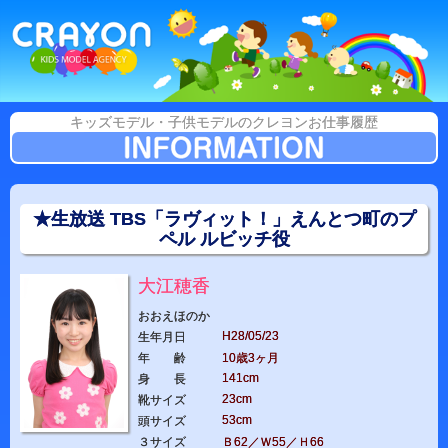
キッズモデル・子供モデルのクレヨンお仕事履歴
★生放送 TBS「ラヴィット！」えんとつ町のプ
ペル ルビッチ役
大江穂香
おおえほのか
H28/05/23
生年月日
年 齢
10歳3ヶ月
141cm
身 長
23cm
靴サイズ
53cm
頭サイズ
３サイズ
Ｂ62／Ｗ55／Ｈ66