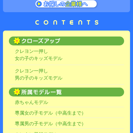
クレヨン一押し
女の子のキッズモデル
クレヨン一押し
男の子のキッズモデル
赤ちゃんモデル
専属女の子モデル（中高生まで）
専属男の子モデル（中高生まで）