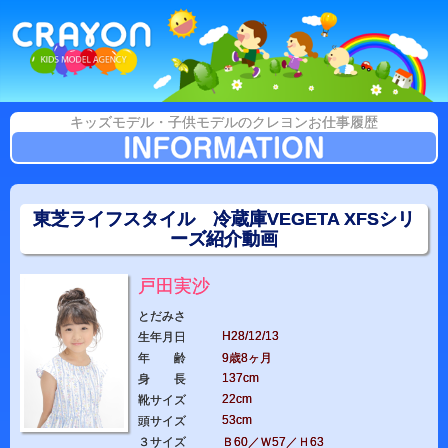
キッズモデル・子供モデルのクレヨンお仕事履歴
東芝ライフスタイル 冷蔵庫VEGETA XFSシリ
ーズ紹介動画
戸田実沙
とだみさ
H28/12/13
生年月日
年 齢
9歳8ヶ月
137cm
身 長
22cm
靴サイズ
53cm
頭サイズ
３サイズ
Ｂ60／Ｗ57／Ｈ63