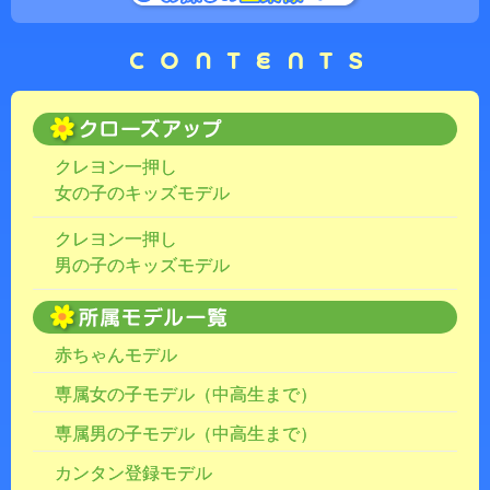
クレヨン一押し
女の子のキッズモデル
クレヨン一押し
男の子のキッズモデル
赤ちゃんモデル
専属女の子モデル（中高生まで）
専属男の子モデル（中高生まで）
カンタン登録モデル