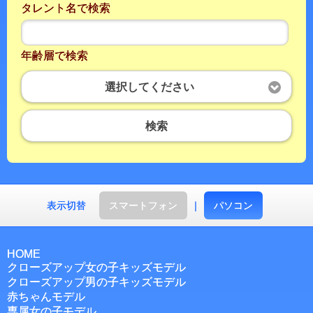
タレント名で検索
年齢層で検索
選択してください
検索
表示切替
スマートフォン
｜
パソコン
HOME
クローズアップ女の子キッズモデル
クローズアップ男の子キッズモデル
赤ちゃんモデル
専属女の子モデル