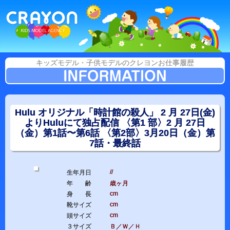
キッズモデル・子供モデルのクレヨンお仕事履歴
Hulu オリジナル「時計館の殺人」 2 月 27日(金)
よりHuluにて独占配信 〈第1 部〉2 月 27日
（金）第1話〜第6話 〈第2部〉3月20日（金）第
7話・最終話
//
生年月日
年 齢
歳ヶ月
cm
身 長
cm
靴サイズ
cm
頭サイズ
３サイズ
Ｂ／Ｗ／Ｈ