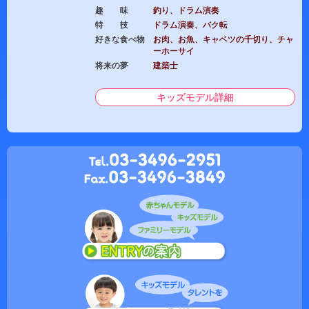
趣 味
釣り、ドラム演奏
特 技
ドラム演奏、バク転
好きな食べ物
お肉、お魚、キャベツの千切り、チャ
ーホーサイ
将来の夢
建築士
キッズモデル詳細