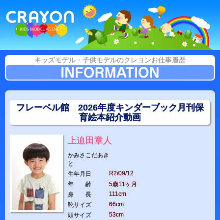
キッズモデル・子供モデルのクレヨンお仕事履歴
フレーベル館 2026年度キンダーブック月刊保
育絵本紹介動画
上迫田章人
かみさこだあき
と
R2/09/12
生年月日
年 齢
5歳11ヶ月
111cm
身 長
66cm
靴サイズ
53cm
頭サイズ