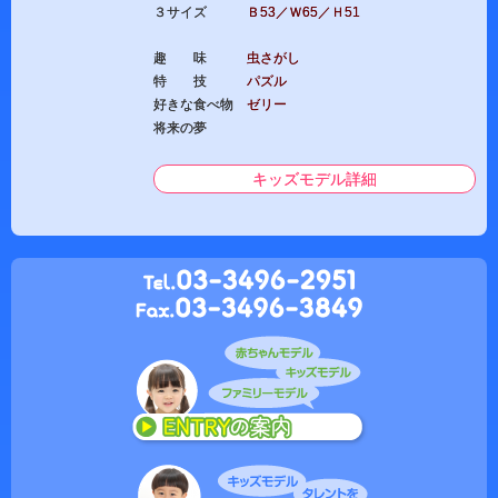
３サイズ
Ｂ53／Ｗ65／Ｈ51
趣 味
虫さがし
特 技
パズル
好きな食べ物
ゼリー
将来の夢
キッズモデル詳細