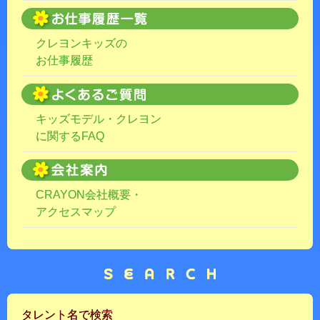
クレヨンキッズの
お仕事履歴
キッズモデル・クレヨン
に関するFAQ
CRAYON会社概要・
アクセスマップ
タレント名で検索