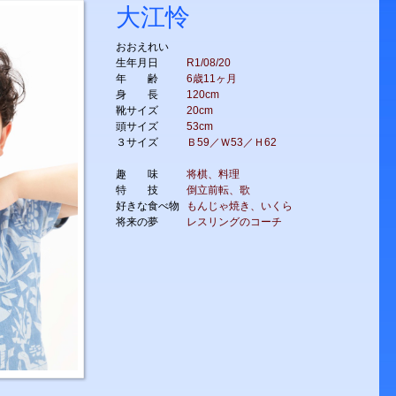
大江怜
おおえれい
生年月日
R1/08/20
年 齢
6歳11ヶ月
身 長
120cm
靴サイズ
20cm
頭サイズ
53cm
３サイズ
Ｂ59／Ｗ53／Ｈ62
趣 味
将棋、料理
特 技
倒立前転、歌
好きな食べ物
もんじゃ焼き、いくら
将来の夢
レスリングのコーチ