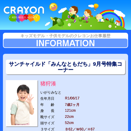
キッズモデル・子供モデルのクレヨンお仕事履歴
サンチャイルド「みんなともだち」9月号特集コ
ーナー
猪狩湊
いがりみなと
R1/06/17
生年月日
年 齢
7歳2ヶ月
121cm
身 長
22cm
靴サイズ
52cm
頭サイズ
３サイズ
Ｂ62／Ｗ60／Ｈ67