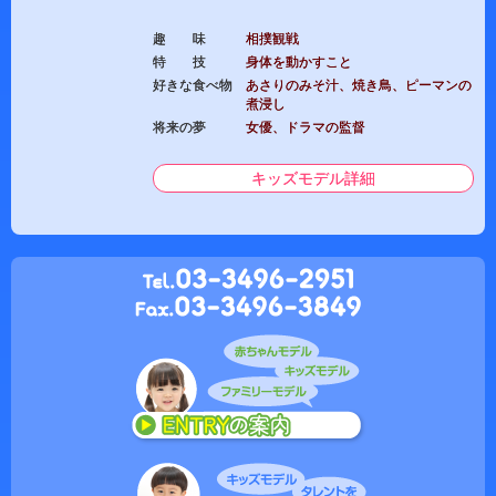
趣 味
相撲観戦
特 技
身体を動かすこと
好きな食べ物
あさりのみそ汁、焼き鳥、ピーマンの
煮浸し
将来の夢
女優、ドラマの監督
キッズモデル詳細