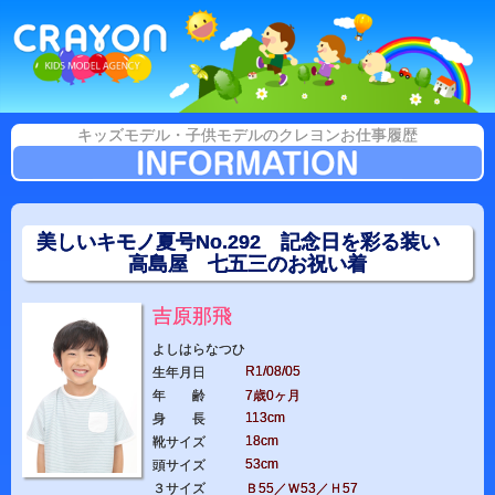
キッズモデル・子供モデルのクレヨンお仕事履歴
美しいキモノ夏号No.292 記念日を彩る装い
高島屋 七五三のお祝い着
吉原那飛
よしはらなつひ
R1/08/05
生年月日
年 齢
7歳0ヶ月
113cm
身 長
18cm
靴サイズ
53cm
頭サイズ
３サイズ
Ｂ55／Ｗ53／Ｈ57