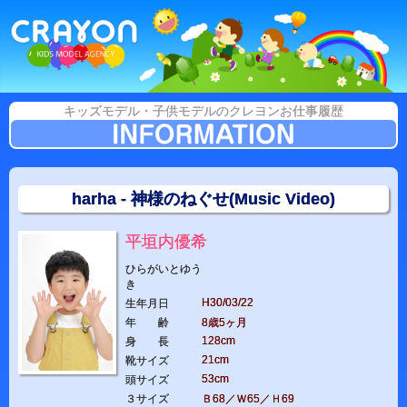
キッズモデル・子供モデルのクレヨンお仕事履歴
harha - 神様のねぐせ(Music Video)
平垣内優希
ひらがいとゆう
き
H30/03/22
生年月日
年 齢
8歳5ヶ月
128cm
身 長
21cm
靴サイズ
53cm
頭サイズ
３サイズ
Ｂ68／Ｗ65／Ｈ69