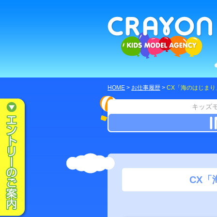
HOME
>
お仕事履歴
>
CX「海のはじま
キッズ
CX