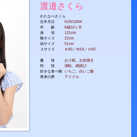
渡邉さくら
わたなべさくら
生年月日
H29/10/04
年 齢
8歳10ヶ月
身 長
131cm
靴サイズ
22cm
頭サイズ
51cm
３サイズ
Ｂ60／Ｗ54／Ｈ65
趣 味
おり紙、お絵描き
特 技
測転、縄跳び
好きな食べ物
いちご、白いご飯
将来の夢
アイドル