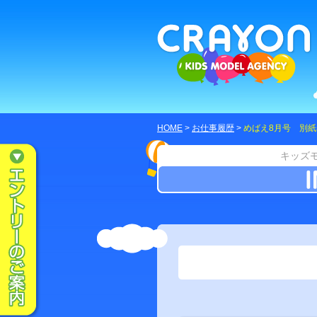
HOME
>
お仕事履歴
>
めばえ8月号 別紙
キッズ