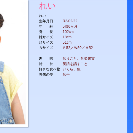
れい
れい
生年月日
R3/02/22
年 齢
5歳6ヶ月
身 長
102cm
靴サイズ
18cm
頭サイズ
51cm
３サイズ
Ｂ52／Ｗ50／Ｈ52
趣 味
歌うこと、音楽鑑賞
特 技
英語を話すこと
好きな食べ物
いくら、魚
将来の夢
歌手