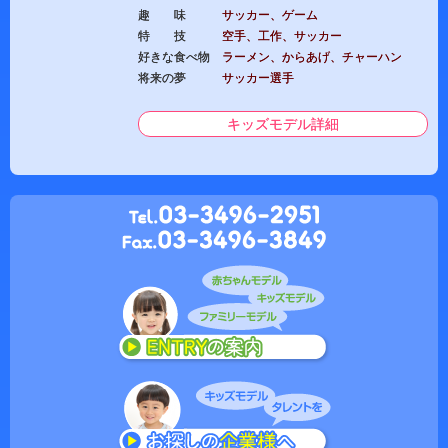
趣 味
サッカー、ゲーム
特 技
空手、工作、サッカー
好きな食べ物
ラーメン、からあげ、チャーハン
将来の夢
サッカー選手
キッズモデル詳細