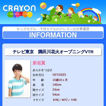
キッズモデル・子供モデルのクレヨンお仕事履歴
テレビ東京 隅田川花火オープニングVTR
新垣翼
あらかきつばさ
H27/10/23
生年月日
年 齢
10歳10ヶ月
140cm
身 長
23cm
靴サイズ
54cm
頭サイズ
３サイズ
Ｂ66／Ｗ57／Ｈ66