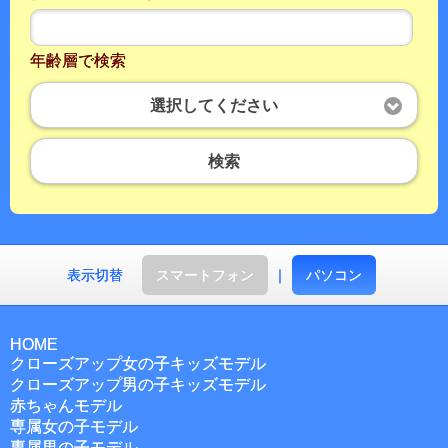
年齢層で検索
選択してください
検索
表示切替
スマートフォン
｜
パソコン
HOME
クローズアップ女の子キッズモデル
クローズアップ男の子キッズモデル
赤ちゃんモデル
専属女の子モデル
専属男の子モデル