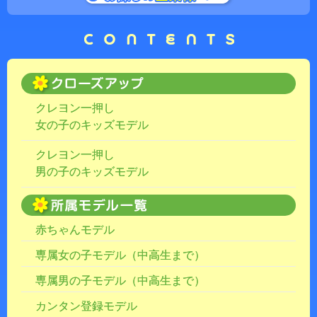
クレヨン一押し
女の子のキッズモデル
クレヨン一押し
男の子のキッズモデル
赤ちゃんモデル
専属女の子モデル（中高生まで）
専属男の子モデル（中高生まで）
カンタン登録モデル