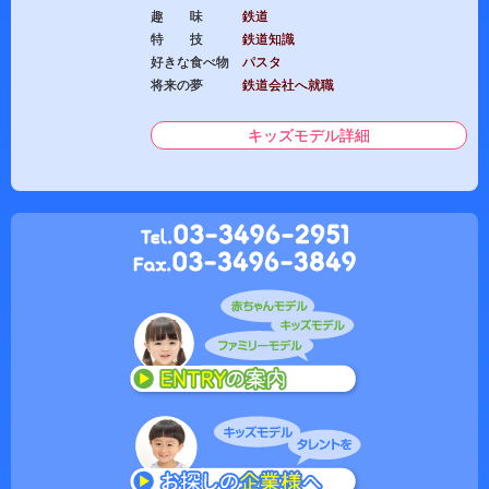
趣 味
鉄道
特 技
鉄道知識
好きな食べ物
パスタ
将来の夢
鉄道会社へ就職
キッズモデル詳細