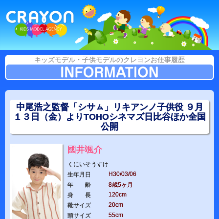
キッズモデル・子供モデルのクレヨンお仕事履歴
中尾浩之監督「シサㇺ」リキアンノ子供役 ９月
１３日（金）よりTOHOシネマズ日比谷ほか全国
公開
國井颯介
くにいそうすけ
H30/03/06
生年月日
年 齢
8歳5ヶ月
120cm
身 長
20cm
靴サイズ
55cm
頭サイズ