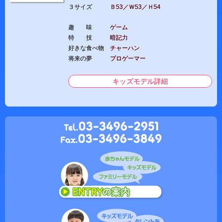
３サイズ
Ｂ53／Ｗ53／Ｈ54
趣 味
ゲーム
特 技
暗記力
好きな食べ物
チャーハン
将来の夢
プロゲーマー
キッズモデル詳細