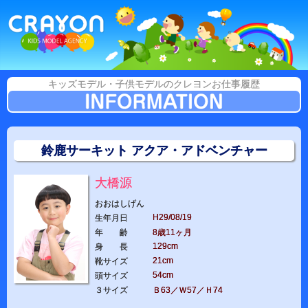
キッズモデル・子供モデルのクレヨンお仕事履歴
鈴鹿サーキット アクア・アドベンチャー
大橋源
おおはしげん
H29/08/19
生年月日
年 齢
8歳11ヶ月
129cm
身 長
21cm
靴サイズ
54cm
頭サイズ
３サイズ
Ｂ63／Ｗ57／Ｈ74