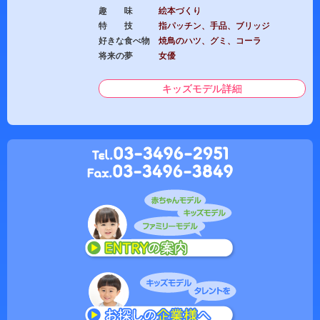
趣 味
絵本づくり
特 技
指パッチン、手品、ブリッジ
好きな食べ物
焼鳥のハツ、グミ、コーラ
将来の夢
女優
キッズモデル詳細