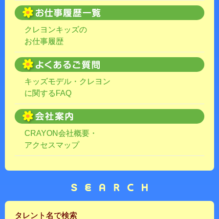
クレヨンキッズの
お仕事履歴
キッズモデル・クレヨン
に関するFAQ
CRAYON会社概要・
アクセスマップ
タレント名で検索