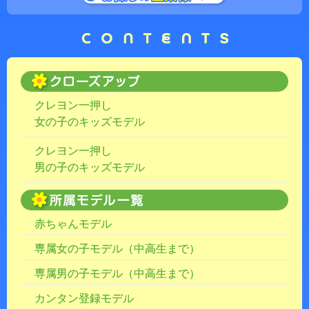
クレヨン一押し
女の子のキッズモデル
クレヨン一押し
男の子のキッズモデル
赤ちゃんモデル
専属女の子モデル（中高生まで）
専属男の子モデル（中高生まで）
カンタン登録モデル