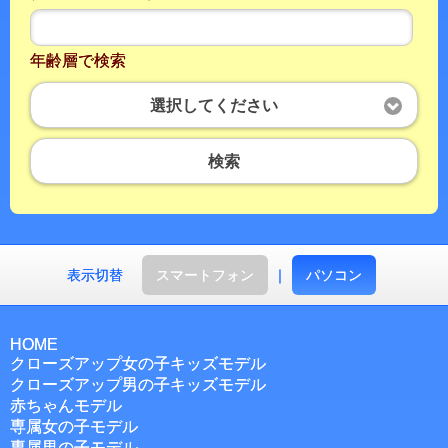
年齢層で検索
選択してください
検索
表示切替
スマートフォン
｜
パソコン
HOME
クローズアップ女の子キッズモデル
クローズアップ男の子キッズモデル
赤ちゃんモデル
専属女の子モデル
専属男の子モデル