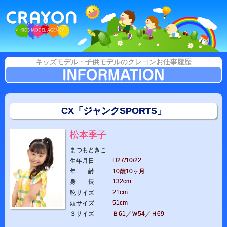
キッズモデル・子供モデルのクレヨンお仕事履歴
CX「ジャンクSPORTS」
松本季子
まつもときこ
H27/10/22
生年月日
年 齢
10歳10ヶ月
132cm
身 長
21cm
靴サイズ
51cm
頭サイズ
３サイズ
Ｂ61／Ｗ54／Ｈ69