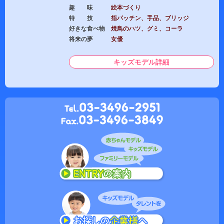
趣 味
絵本づくり
特 技
指パッチン、手品、ブリッジ
好きな食べ物
焼鳥のハツ、グミ、コーラ
将来の夢
女優
キッズモデル詳細