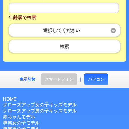
年齢層で検索
選択してください
検索
表示切替
スマートフォン
｜
パソコン
HOME
クローズアップ女の子キッズモデル
クローズアップ男の子キッズモデル
赤ちゃんモデル
専属女の子モデル
専属男の子モデル