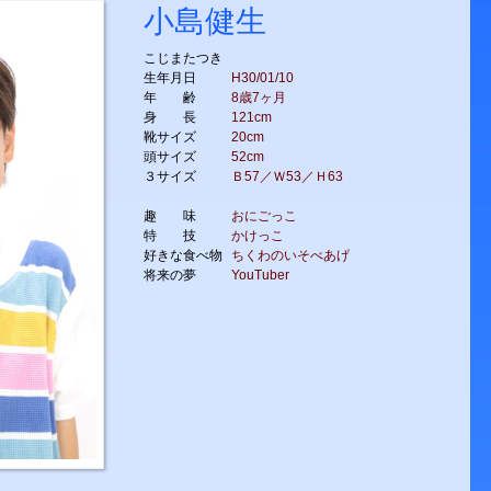
小島健生
こじまたつき
生年月日
H30/01/10
年 齢
8歳7ヶ月
身 長
121cm
靴サイズ
20cm
頭サイズ
52cm
３サイズ
Ｂ57／Ｗ53／Ｈ63
趣 味
おにごっこ
特 技
かけっこ
好きな食べ物
ちくわのいそべあげ
将来の夢
YouTuber