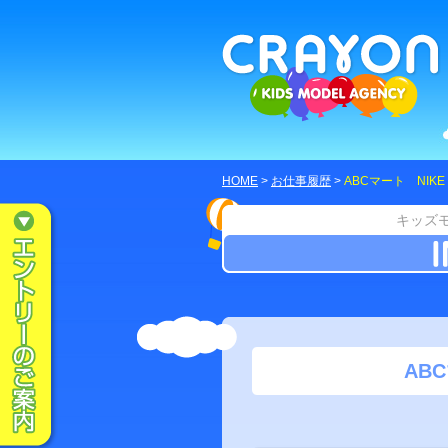
HOME
>
お仕事履歴
>
ABCマート NIKE 
キッズ
ABC