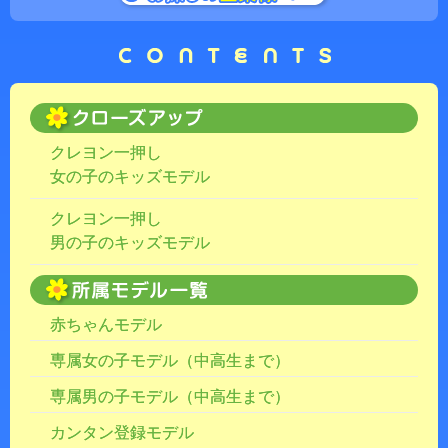
クレヨン一押し
女の子のキッズモデル
クレヨン一押し
男の子のキッズモデル
赤ちゃんモデル
専属女の子モデル（中高生まで）
専属男の子モデル（中高生まで）
カンタン登録モデル