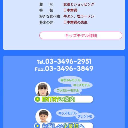
趣 味
友達とショッピング
特 技
日本舞踊
好きな食べ物
牛タン、塩ラーメン
将来の夢
日本舞踊の先生
キッズモデル詳細