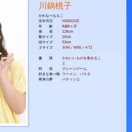
川鍋桃子
かわなべももこ
生年月日
H30/02/20
年 齢
8歳6ヶ月
身 長
126cm
靴サイズ
20cm
頭サイズ
53cm
３サイズ
Ｂ64／Ｗ60／Ｈ72
趣 味
かわいいものを集めるこ
と
特 技
クレーンゲーム
好きな食べ物
ラーメン、パスタ
将来の夢
パティシエ