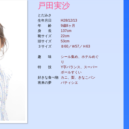
戸田実沙
とだみさ
生年月日
H28/12/13
年 齢
9歳8ヶ月
身 長
137cm
靴サイズ
22cm
頭サイズ
53cm
３サイズ
Ｂ60／Ｗ57／Ｈ63
趣 味
シール集め、ホテルめぐ
り
特 技
Y字バランス、スーパー
ボールすくい
好きな食べ物
カニ、梨、きなこパン
将来の夢
パティシエ