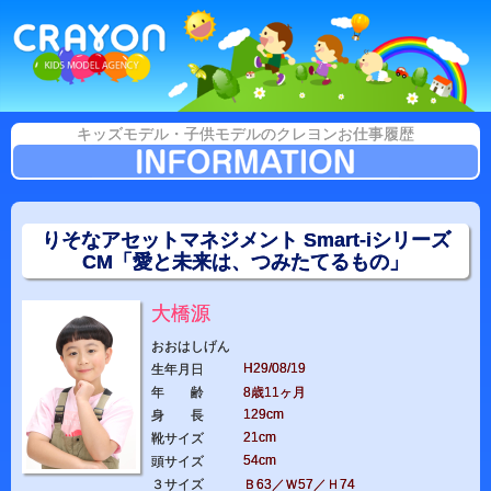
キッズモデル・子供モデルのクレヨンお仕事履歴
りそなアセットマネジメント Smart-iシリーズ
CM「愛と未来は、つみたてるもの」
大橋源
おおはしげん
H29/08/19
生年月日
年 齢
8歳11ヶ月
129cm
身 長
21cm
靴サイズ
54cm
頭サイズ
３サイズ
Ｂ63／Ｗ57／Ｈ74