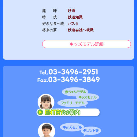
趣 味
鉄道
特 技
鉄道知識
好きな食べ物
パスタ
将来の夢
鉄道会社へ就職
キッズモデル詳細